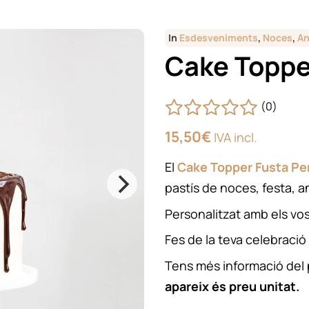
In
Esdesveniments
,
Noces
,
An
Cake Toppe
(0)
15,50
€
IVA incl.
El
Cake Topper Fusta Pe
pastís de noces, festa, an
Personalitzat amb els vo
Fes de la teva celebració 
Tens més informació del
apareix és preu unitat.