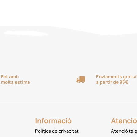
a
1,60€
Fet amb
Enviaments gratuï
molta estima
a partir de 95€
Informació
Atenció 
Política de privacitat
Atenció tel