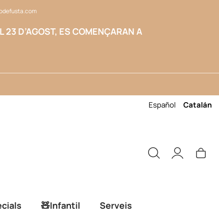
odefusta.com
L 23 D’AGOST, ES COMENÇARAN A
Español
Catalán
cials
🧸Infantil
Serveis