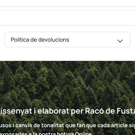
Política de devolucions
issenyat i elaborat per Racó de Fust
sos i canvis de tonalitat que fan que cada article sigu
 exposades a la nostra botiga Online.