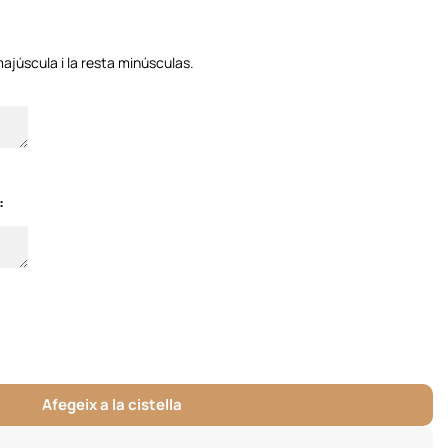
majúscula i la resta minúsculas.
:
Afegeix a la cistella