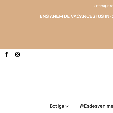
Si tens qualse
ENS ANEM DE VACANCES!
US IN
Botiga
🎉Esdesvenim