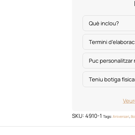
quantity
Què inclou?
Termini d’elaborac
Puc personalitzar
Teniu botiga física
Veur
SKU:
4910-1
Tags:
Aniversari
,
Bo