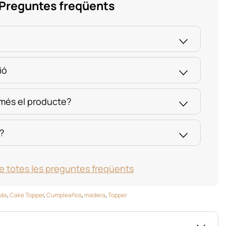
Preguntes freqüents
ió
 més el producte?
?
e totes les preguntes freqüents
da
,
Cake Topper
,
Cumpleaños
,
madera
,
Topper