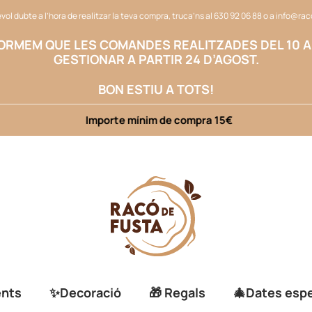
vol dubte a l’hora de realitzar la teva compra, truca’ns al
630 92 06 88
o a
info@rac
FORMEM QUE LES COMANDES REALITZADES DEL 10 A
GESTIONAR A PARTIR 24 D’AGOST.
BON ESTIU A TOTS!
Importe mínim de compra 15€
ents
✨Decoració
🎁 Regals
🎄Dates espe