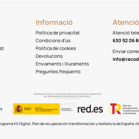
Informació
Atenció 
Política de privacitat
Atenció tel
Condicions d'ús
630 92 06 8
st
Política de cookies
Enviar corre
Devolucions
info@racod
Enviaments i lliuraments
Preguntes freqüents
rograma Kit Digital. Plan de recuperación transformación y resiliencia de España 