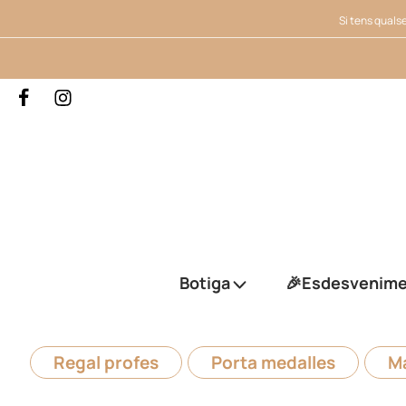
Si tens qualse
Botiga
🎉Esdesvenim
Regal profes
Porta medalles
Ma