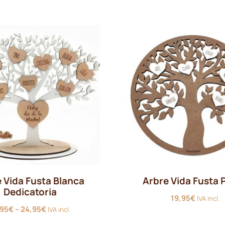
 Vida Fusta Blanca
Arbre Vida Fusta 
Dedicatoria
19,95
€
IVA incl.
Interval
,95
€
–
24,95
€
IVA incl.
de