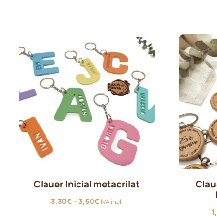
21,95€
a
24,95€
Clauer Inicial metacrilat
Clau
Interval
3,30
€
–
3,50
€
IVA incl.
de
1