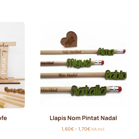
ofe
Llapis Nom Pintat Nadal
Interval
1,60
€
–
1,70
€
IVA incl.
de