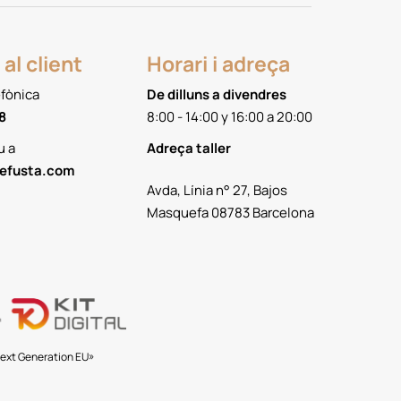
al client
Horari i adreça
efònica
De dilluns a divendres
8
8:00 - 14:00 y 16:00 a 20:00
u a
Adreça taller
efusta.com
Avda, Línia n° 27, Bajos
Masquefa 08783 Barcelona
«Next Generation EU»