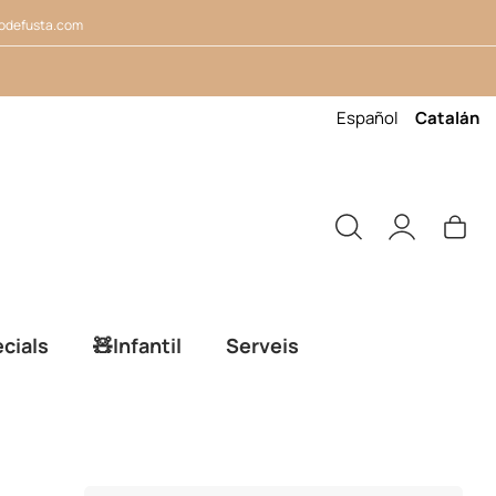
odefusta.com
Español
Catalán
cials
🧸Infantil
Serveis