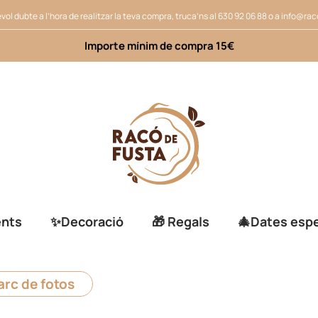
vol dubte a l’hora de realitzar la teva compra, truca’ns al
630 92 06 88
o a
info@rac
Importe mínim de compra 15€
ents
✨Decoració
🎁 Regals
🎄Dates espe
rc de fotos