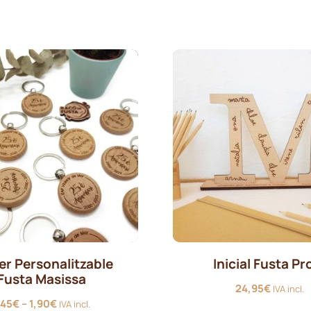
preus:
21,95€
a
24,95€
er Personalitzable
Inicial Fusta Pr
Fusta Masissa
24,95
€
IVA incl.
Interval
,45
€
–
1,90
€
IVA incl.