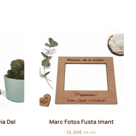
preus:
1,60€
a
1,70€
ía Del
Marc Fotos Fusta Imant
15,00
€
IVA incl.