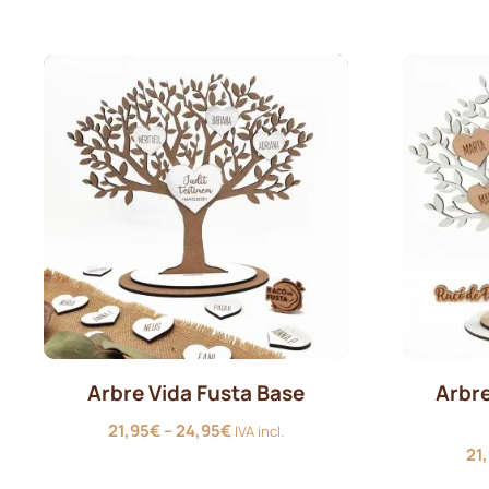
Arbre Vida Fusta Base
Arbre
Interval
21,95
€
–
24,95
€
IVA incl.
de
21
preus: