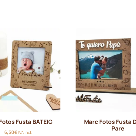
de
preus:
1,45€
a
1,90€
Fotos Fusta BATEIG
Marc Fotos Fusta D
Pare
6,50
€
IVA incl.