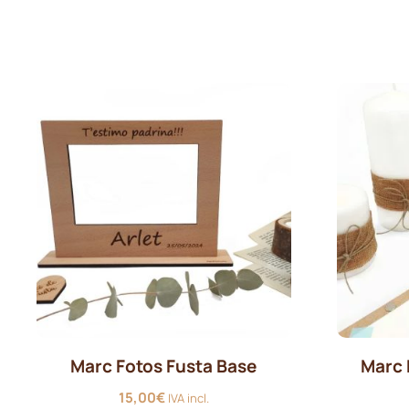
preus:
3,30€
a
3,50€
Marc Fotos Fusta Base
Marc 
15,00
€
IVA incl.