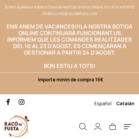
Si tens qualsevol dubte a l’hora de realitzar la teva compra, truca’ns al
630 92
06 88
o a
info@racodefusta.com
ENS ANEM DE VACANCES!!!
LA NOSTRA BOTIGA
ONLINE CONTINUARÀ FUNCIONANT.US
INFORMEM QUE LES COMANDES REALITZADES
DEL 10 AL 23 D’AGOST, ES COMENÇARAN A
GESTIONAR A PARTIR 24 D’AGOST.
BON ESTIU A TOTS!
Importe mínim de compra 15€
Español
Catalán