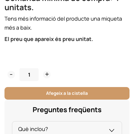
unitats.
Tens més informació del producte una miqueta
més a baix.
El preu que apareix és preu unitat.
Bola
Nadal
Fusta
Afegeix a la cistella
Siluetas
quantity
Preguntes freqüents
Què inclou?