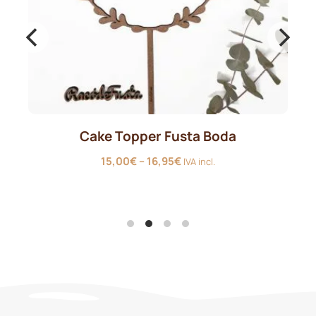
ake Topper Fusta Boda
Bola Nada
Interval
15,00
€
–
16,95
€
IVA incl.
de
preus:
15,00€
a
16,95€