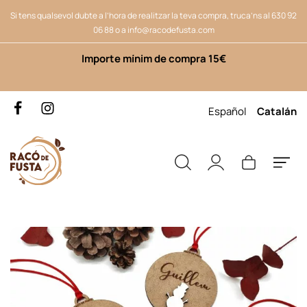
Si tens qualsevol dubte a l’hora de realitzar la teva compra, truca’ns al
630 92
06 88
o a
info@racodefusta.com
Importe mínim de compra 15€
Español
Catalán