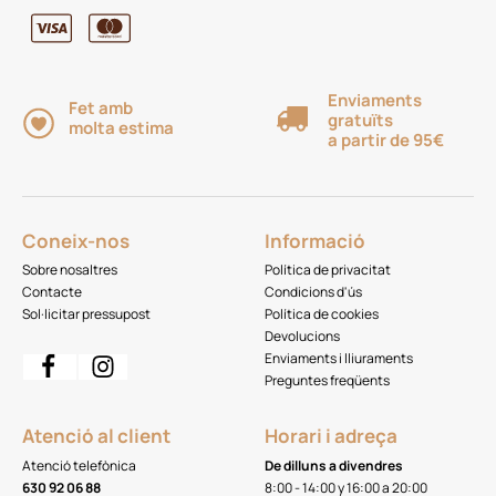
Enviaments
Fet amb
gratuïts
molta estima
a partir de 95€
Coneix-nos
Informació
Sobre nosaltres
Política de privacitat
Contacte
Condicions d'ús
Sol·licitar pressupost
Política de cookies
Devolucions
Enviaments i lliuraments
Preguntes freqüents
Atenció al client
Horari i adreça
Atenció telefònica
De dilluns a divendres
630 92 06 88
8:00 - 14:00 y 16:00 a 20:00