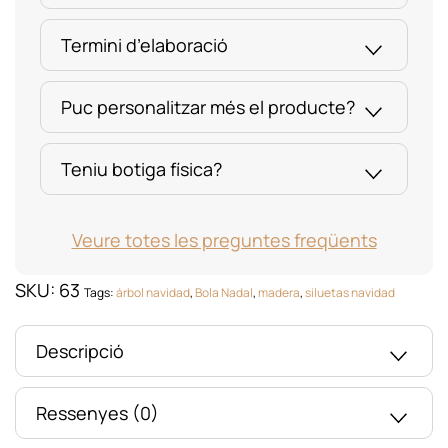
Termini d’elaboració
Puc personalitzar més el producte?
Teniu botiga física?
Veure totes les preguntes freqüents
SKU:
63
Tags:
árbol navidad
,
Bola Nadal
,
madera
,
siluetas navidad
Descripció
Ressenyes (0)