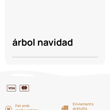
árbol navidad
Enviaments
Fet amb
gratuïts