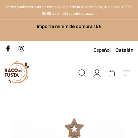
Si tens qualsevol dubte a l’hora de realitzar la teva compra, truca’ns al
630 92
06 88
o a
info@racodefusta.com
Importe mínim de compra 15€
Español
Catalán