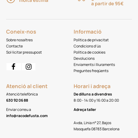
molta estima
a partir de 95€
Coneix-nos
Informació
Sobre nosaltres
Política de privacitat
Contacte
Condicions d'ús
Sol·licitar pressupost
Política de cookies
Devolucions
Enviaments i lliuraments
Preguntes freqüents
Atenció al client
Horari i adreça
Atenció telefònica
De dilluns a divendres
630 92 06 88
8:00 - 14:00 y 16:00 a 20:00
Enviar correu a
Adreça taller
info@racodefusta.com
Avda, Línia n° 27, Bajos
Masquefa 08783 Barcelona