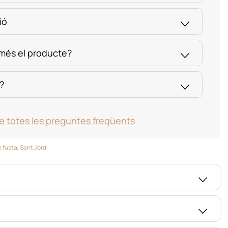
ió
 més el producte?
?
e totes les preguntes freqüents
 fusta
,
Sant Jordi