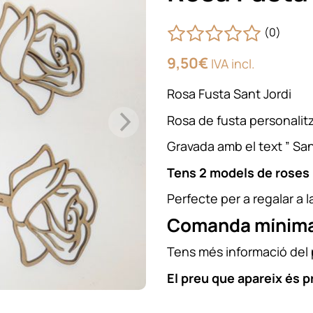
(0)
9,50
€
IVA incl.
Rosa Fusta Sant Jordi
Rosa de fusta personalit
Gravada amb el text ” San
Tens 2 models de roses p
Perfecte per a regalar a la
Comanda mínima 
Tens més informació del
El preu que apareix és p