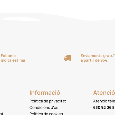
Fet amb
Enviaments gratuï
molta estima
a partir de 95€
Informació
Atenció 
Política de privacitat
Atenció tel
Condicions d'ús
630 92 06 8
st
Política de cookies