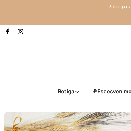
Si tens qualse
Botiga
🎉Esdesvenim