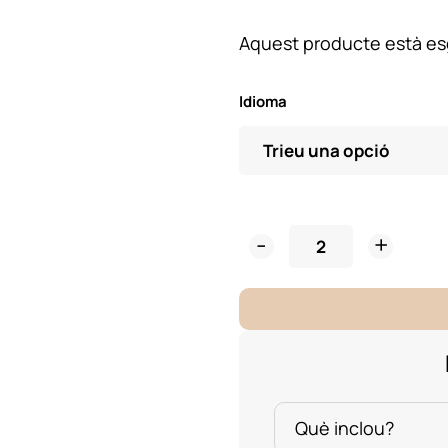
Aquest producte està esg
Idioma
Rosa
Fusta
Sant
Jordi
quantity
Què inclou?