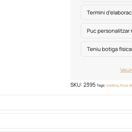
Termini d’elaborac
Puc personalitzar
Teniu botiga física
Veur
SKU:
2395
Tags:
madera
,
Rosa de