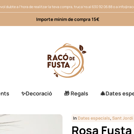
vol dubte a l’hora de realitzar la teva compra, truca’ns al
630 92 06 88
o a
info@rac
Importe mínim de compra 15€
ents
✨Decoració
🎁 Regals
🎄Dates espe
In
Dates especials
,
Sant Jordi
Rosa Fusta 