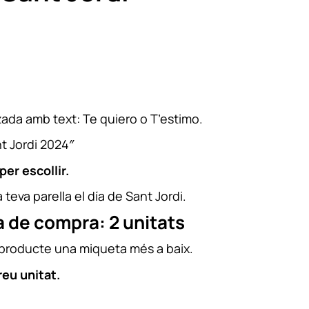
zada amb text: Te quiero o T’estimo.
t Jordi 2024″
er escollir.
 teva parella el día de Sant Jordi.
de compra: 2 unitats
 producte una miqueta més a baix.
reu unitat.