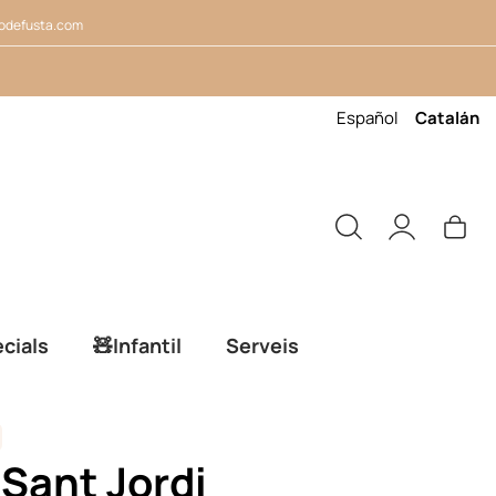
odefusta.com
Español
Catalán
cials
🧸Infantil
Serveis
Sant Jordi