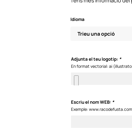
Tens més informació del 
Idioma
Adjunta el teu logotip:
*
En format vectorial: ai (illustra
Escriu el nom WEB:
*
Exemple: www.racodefusta.co