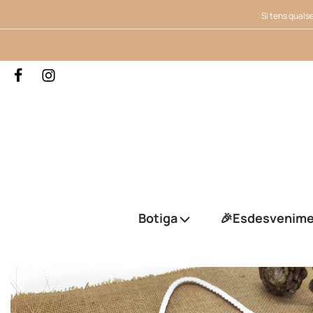
Si tens qualse
Botiga
🎉Esdesvenim