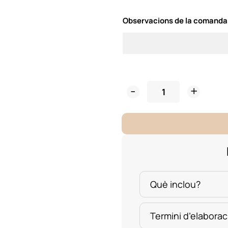
Observacions de la comanda
Rètol
Fusta
OBERT/
TANCAT
quantity
Què inclou?
Termini d’elaborac