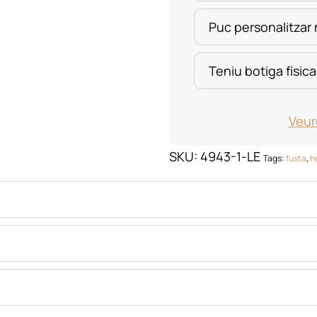
Puc personalitzar
Teniu botiga física
Veur
SKU:
4943-1-LE
Tags:
fusta
,
h