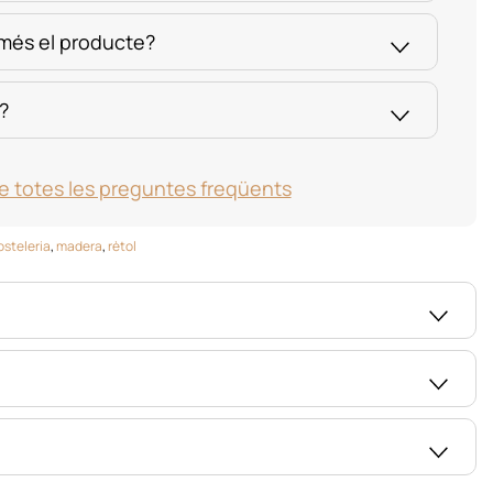
 més el producte?
?
e totes les preguntes freqüents
osteleria
,
madera
,
rètol