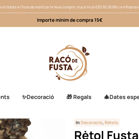
vol dubte a l’hora de realitzar la teva compra, truca’ns al
630 92 06 88
o a
info@rac
Importe mínim de compra 15€
ents
✨Decoració
🎁 Regals
🎄Dates espe
In
Decoració
,
Rètols
Rètol Fust