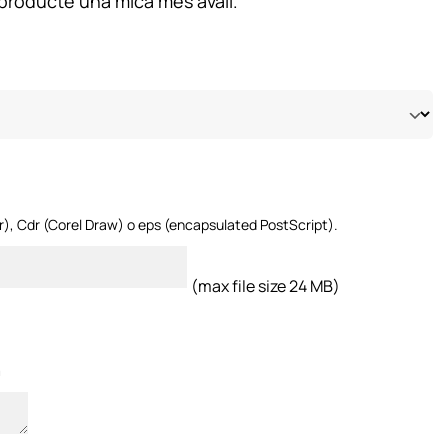
producte una mica més avall.
tor), Cdr (Corel Draw) o eps (encapsulated PostScript).
(max file size 24 MB)
m