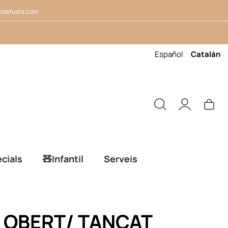
odefusta.com
Español
Catalán
cials
🧸Infantil
Serveis
a OBERT/ TANCAT