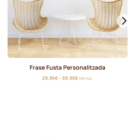
Lletres Fusta Ratán
14,95
€
IVA incl.