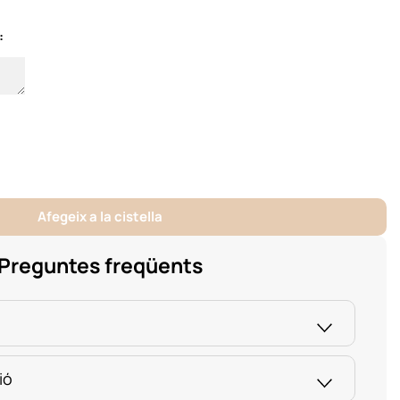
:
Afegeix a la cistella
Preguntes freqüents
ió