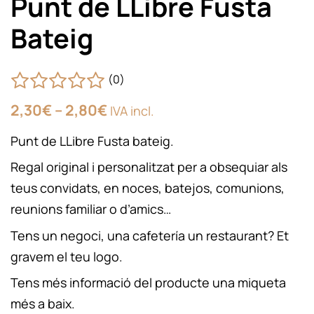
Punt de LLibre Fusta
Bateig
(0)
Interval
2,30
€
–
2,80
€
IVA incl.
de
preus:
Punt de LLibre Fusta bateig.
2,30€
a
Regal original i personalitzat per a obsequiar als
2,80€
teus convidats, en noces, batejos, comunions,
reunions familiar o d’amics…
Tens un negoci, una cafetería un restaurant? Et
gravem el teu logo.
Tens més informació del producte una miqueta
més a baix.