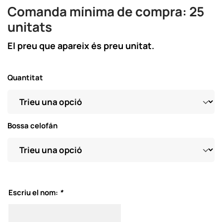
Comanda mínima de compra: 25
unitats
El preu que apareix és preu unitat.
Quantitat
Bossa celofán
Escriu el nom:
*