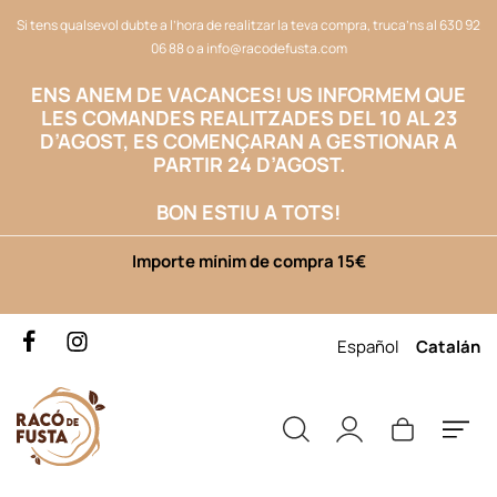
Si tens qualsevol dubte a l’hora de realitzar la teva compra, truca’ns al
630 92
06 88
o a
info@racodefusta.com
ENS ANEM DE VACANCES!
US INFORMEM QUE
LES COMANDES REALITZADES DEL 10 AL 23
D’AGOST, ES COMENÇARAN A GESTIONAR A
PARTIR 24 D’AGOST.
BON ESTIU A TOTS!
Importe mínim de compra 15€
Español
Catalán