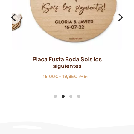
Placa Fusta Boda Sois los
siguientes
Interval
15,00
€
–
19,95
€
IVA incl.
de
preus:
15,00€
a
19,95€