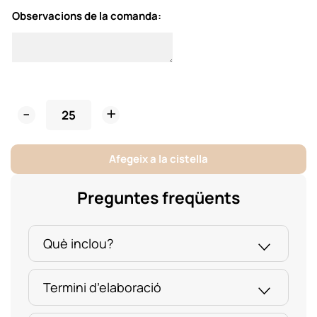
Observacions de la comanda:
Punt
de
LLibre
Afegeix a la cistella
Fusta
Bateig
Preguntes freqüents
quantity
Què inclou?
Termini d’elaboració