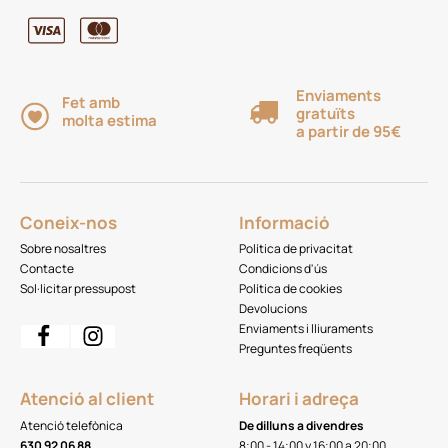
Enviaments
Fet amb
gratuïts
molta estima
a partir de 95€
Coneix-nos
Informació
Sobre nosaltres
Política de privacitat
Contacte
Condicions d'ús
Sol·licitar pressupost
Política de cookies
Devolucions
Enviaments i lliuraments
Preguntes freqüents
Atenció al client
Horari i adreça
Atenció telefònica
De dilluns a divendres
630 92 06 88
8:00 - 14:00 y 16:00 a 20:00