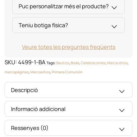
Puc personalitzar més el producte?
Teniu botiga física?
Veure totes les preguntes freqüents
SKU:
4499-1-BA
Tags:
Bautizo
,
Boda
,
Celebraciones
,
Marca sitios
,
marcapáginas
,
Marcasitios
,
Primera Comunión
Descripció
Informació addicional
Ressenyes (0)