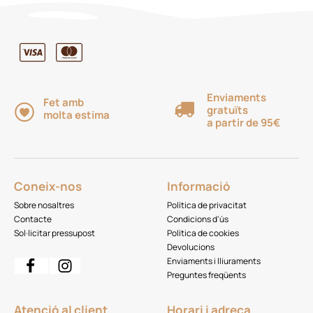
Enviaments
Fet amb
gratuïts
molta estima
a partir de 95€
Coneix-nos
Informació
Sobre nosaltres
Política de privacitat
Contacte
Condicions d'ús
Sol·licitar pressupost
Política de cookies
Devolucions
Enviaments i lliuraments
Preguntes freqüents
Atenció al client
Horari i adreça