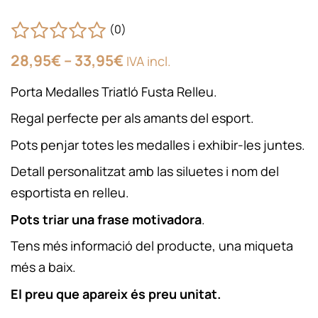
(0)
Interval
28,95
€
–
33,95
€
IVA incl.
de
preus:
Porta Medalles Triatló Fusta Relleu.
28,95€
a
Regal perfecte per als amants del esport.
33,95€
Pots penjar totes les medalles i exhibir-les juntes.
Detall personalitzat amb las siluetes i nom del
esportista en relleu.
Pots triar una frase motivadora
.
Tens més informació del producte, una miqueta
més a baix.
El preu que apareix és preu unitat.