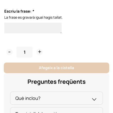
Escriu la frase:
*
La frase es gravarà igual hagis tallat.
Porta
Medalles
Triatló
Afegeix a la cistella
Fusta
Relleu
Preguntes freqüents
quantity
Què inclou?