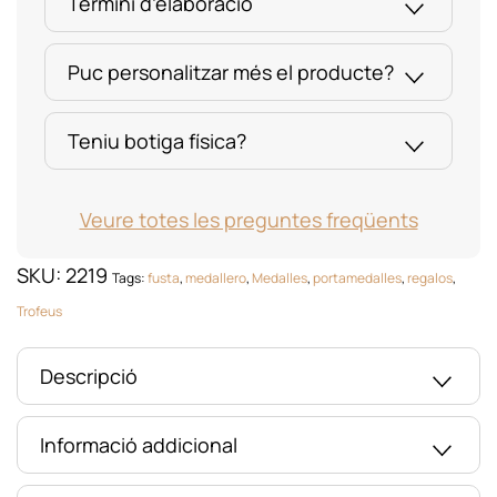
Termini d’elaboració
Puc personalitzar més el producte?
Teniu botiga física?
Veure totes les preguntes freqüents
SKU:
2219
Tags:
fusta
,
medallero
,
Medalles
,
portamedalles
,
regalos
,
Trofeus
Descripció
Informació addicional