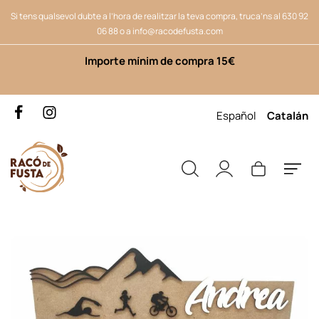
Si tens qualsevol dubte a l’hora de realitzar la teva compra, truca’ns al
630 92
06 88
o a
info@racodefusta.com
Importe mínim de compra 15€
Español
Catalán