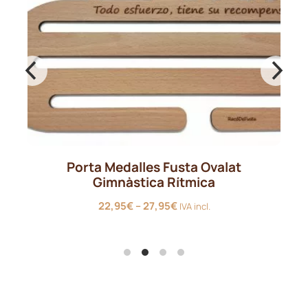
Porta Medalles Fusta Ovalat
Gimnàstica Rítmica
Interval
22,95
€
–
27,95
€
IVA incl.
de
preus:
22,95€
a
27,95€