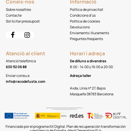
Coneix-nos
Informació
Sobre nosaltres
Política de privacitat
Contacte
Condicions d'ús
Sol·licitar pressupost
Política de cookies
Devolucions
Enviaments i lliuraments
Preguntes freqüents
Atenció al client
Horari i adreça
Atenció telefònica
De dilluns a divendres
630 92 06 88
8:00 - 14:00 y 16:00 a 20:00
Enviar correu a
Adreça taller
info@racodefusta.com
Avda, Línia n° 27, Bajos
Masquefa 08783 Barcelona
Financiado por el programa Kit Digital. Plan de recuperación transformación
y resiliencia de España «Next Generation EU»