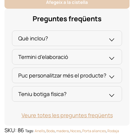
Rodanxa
Afegeix a la cistella
Fusta
quantity
Preguntes freqüents
Què inclou?
Termini d’elaboració
Puc personalitzar més el producte?
Teniu botiga física?
Veure totes les preguntes freqüents
SKU:
86
Tags:
Anells
,
Boda
,
madera
,
Noces
,
Porta aliances
,
Rodaja