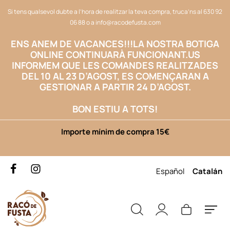
Si tens qualsevol dubte a l’hora de realitzar la teva compra, truca’ns al
630 92
06 88
o a
info@racodefusta.com
ENS ANEM DE VACANCES!!!
LA NOSTRA BOTIGA
ONLINE CONTINUARÀ FUNCIONANT.US
INFORMEM QUE LES COMANDES REALITZADES
DEL 10 AL 23 D’AGOST, ES COMENÇARAN A
GESTIONAR A PARTIR 24 D’AGOST.
BON ESTIU A TOTS!
Importe mínim de compra 15€
Español
Catalán