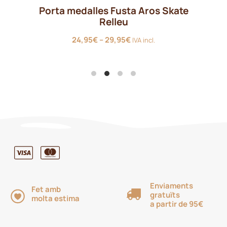
Porta medalles Fusta Aros Skate
Relleu
Interval
24,95
€
–
29,95
€
IVA incl.
de
preus:
24,95€
a
29,95€
Enviaments
Fet amb
gratuïts
molta estima
a partir de 95€