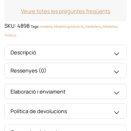
Veure totes les preguntes freqüents
SKU:
4898
Tags:
madera
,
Medalla graduació
,
medallero
,
Medalles
,
Trofeus
Descripció
Ressenyes (0)
Elaboració i enviament
Política de devolucions