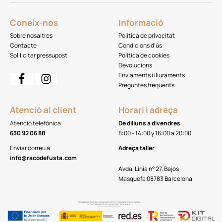
Coneix-nos
Informació
Sobre nosaltres
Política de privacitat
Contacte
Condicions d'ús
Sol·licitar pressupost
Política de cookies
Devolucions
Enviaments i lliuraments
Preguntes freqüents
Atenció al client
Horari i adreça
Atenció telefònica
De dilluns a divendres
630 92 06 88
8:00 - 14:00 y 16:00 a 20:00
Enviar correu a
Adreça taller
info@racodefusta.com
Avda, Línia n° 27, Bajos
Masquefa 08783 Barcelona