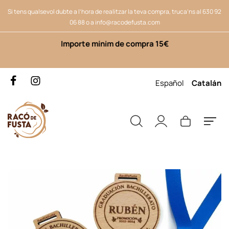
Si tens qualsevol dubte a l’hora de realitzar la teva compra, truca’ns al
630 92
06 88
o a
info@racodefusta.com
Importe mínim de compra 15€
Español
Catalán