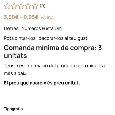
(0)
Interval
3,50
€
–
9,95
€
IVA incl.
de
preus:
Lletres i Números Fusta Dm.
3,50€
a
Pots pintar-los i decorar-los al teu gust.
9,95€
Comanda mínima de compra: 3
unitats
Tens més informació del producte una miqueta
més a baix.
El preu que apareix és preu unitat.
Tipografia