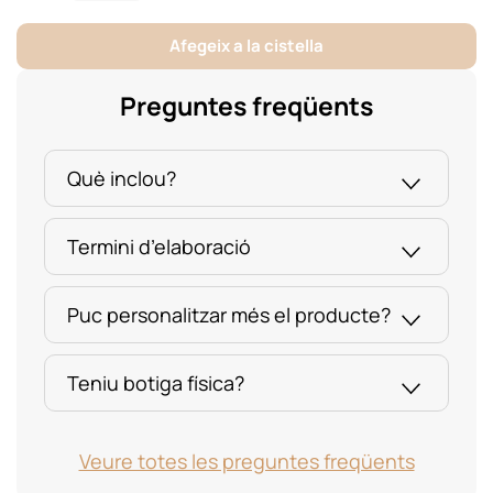
i
Números
Afegeix a la cistella
Fusta
Dm
Preguntes freqüents
quantity
Què inclou?
Termini d’elaboració
Puc personalitzar més el producte?
Teniu botiga física?
Veure totes les preguntes freqüents