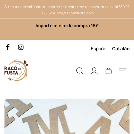
Si tens qualsevol dubte a l’hora de realitzar la teva compra, truca’ns al
630 92
06 88
o a
info@racodefusta.com
Importe mínim de compra 15€
Español
Catalán