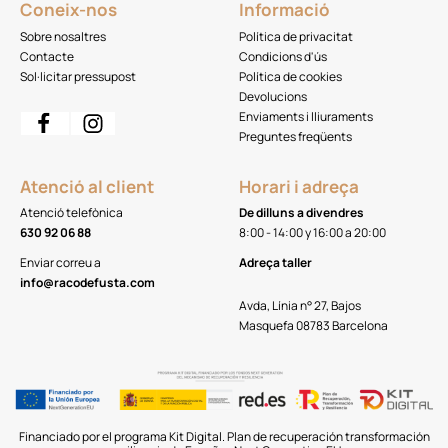
Coneix-nos
Informació
Sobre nosaltres
Política de privacitat
Contacte
Condicions d'ús
Sol·licitar pressupost
Política de cookies
Devolucions
Enviaments i lliuraments
Preguntes freqüents
Atenció al client
Horari i adreça
Atenció telefònica
De dilluns a divendres
630 92 06 88
8:00 - 14:00 y 16:00 a 20:00
Enviar correu a
Adreça taller
info@racodefusta.com
Avda, Línia n° 27, Bajos
Masquefa 08783 Barcelona
Financiado por el programa Kit Digital. Plan de recuperación transformación