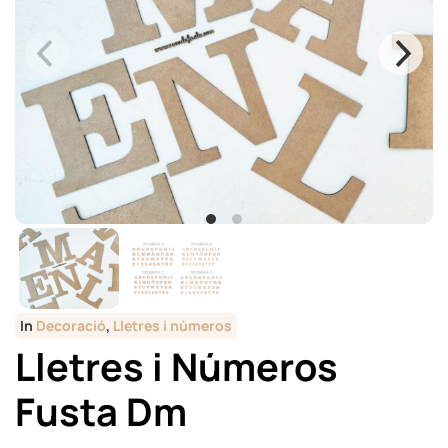
In
Decoració
,
Lletres i números
Lletres i Números
Fusta Dm