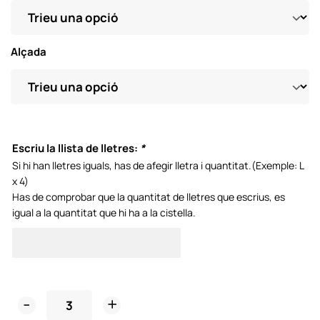
Alçada
Escriu la llista de lletres:
*
Si hi han lletres iguals, has de afegir lletra i quantitat.(Exemple: L
x 4)
Has de comprobar que la quantitat de lletres que escrius, es
igual a la quantitat que hi ha a la cistella.
Lletres