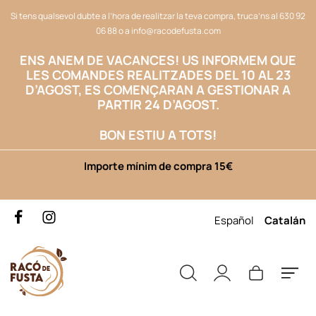
Si tens qualsevol dubte a l’hora de realitzar la teva compra, truca’ns al
630 92
06 88
o a
info@racodefusta.com
ENS ANEM DE VACANCES!
US INFORMEM QUE
LES COMANDES REALITZADES DEL 10 AL 23
D’AGOST, ES COMENÇARAN A GESTIONAR A
PARTIR 24 D’AGOST.
BON ESTIU A TOTS!
Importe mínim de compra 15€
Español
Catalán