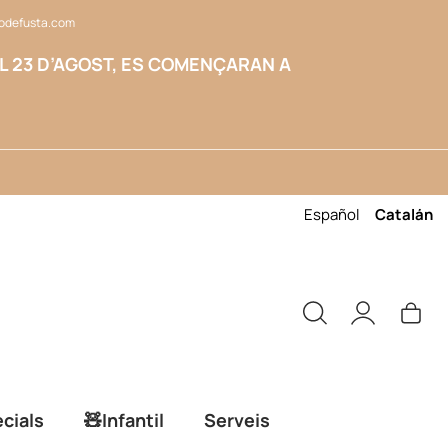
odefusta.com
L 23 D’AGOST, ES COMENÇARAN A
Español
Catalán
cials
🧸Infantil
Serveis