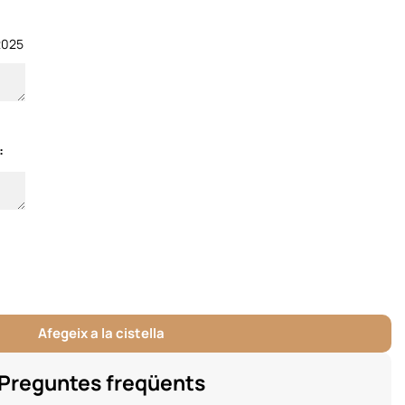
2025
:
Afegeix a la cistella
Preguntes freqüents