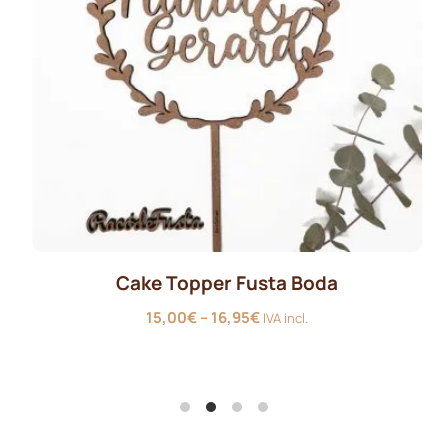
Cake Topper Fusta Boda
Interval
15,00
€
–
16,95
€
IVA incl.
de
preus:
15,00€
a
16,95€