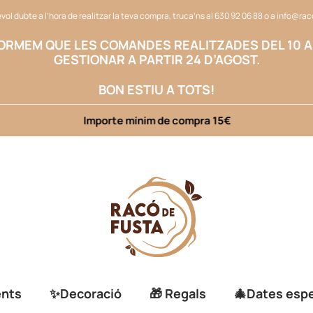
vol dubte a l’hora de realitzar la teva compra, truca’ns al
630 92 06 88
o a
info@rac
FORMEM QUE LES COMANDES REALITZADES DEL 10 A
GESTIONAR A PARTIR 24 D’AGOST.
BON ESTIU A TOTS!
Importe mínim de compra 15€
ents
✨Decoració
🎁 Regals
🎄Dates espe