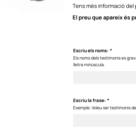
Tens més informació del
El preu que apareix és p
Escriu els noms:
*
Els noms dels testimonis es gravar
lletra minúscula.
Escriu la frase:
*
Exemple: Voleu ser testimonis d