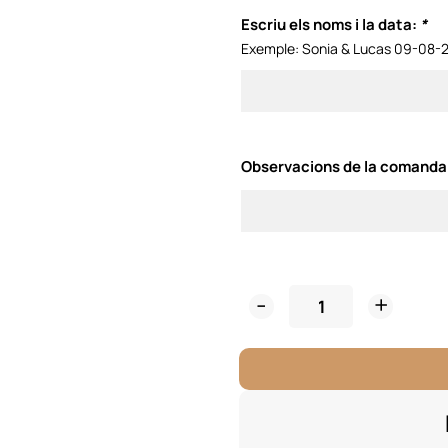
Escriu els noms i la data:
*
Exemple: Sonia & Lucas 09-08-
Observacions de la comanda
Caixa
Fusta
Testimonis
Noces
2 Boligrafs
quantity