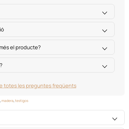
ió
 més el producte?
?
e totes les preguntes freqüents
,
madera
,
testigos