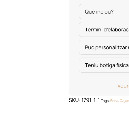
Què inclou?
Termini d’elaborac
Puc personalitzar
Teniu botiga física
Veur
SKU:
1791-1-1
Tags:
Boda
,
Cajas