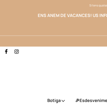
Si tens qualse
ENS ANEM DE VACANCES!
US IN
Botiga
🎉Esdesvenim