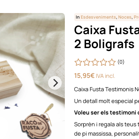
In
Esdesveniments
,
Noces
,
Pr
Caixa Fust
2 Boligrafs
(0)
15,95
€
IVA incl.
Caixa Fusta Testimonis N
Un detall molt especial 
Voleu ser els testimoni
Sorprèn i regala als teus
de pi massissa, personal