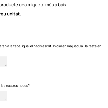
 producte una miqueta més a baix.
reu unitat.
an a la tapa, igual el hagis escrit. Inicial en majúscula i la resta en
e las nostres noces?