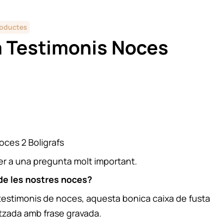
oductes
a Testimonis Noces
oces 2 Boligrafs
per a una pregunta molt important.
 de les nostres noces?
 testimonis de noces, aquesta bonica caixa de fusta
itzada amb frase gravada.