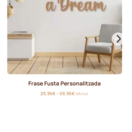
Frase Fusta Personalitzada
Interval
29,95
€
–
59,95
€
IVA incl.
de
preus:
29,95€
a
59,95€