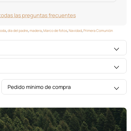
todas las preguntas frecuentes
oda
,
día del padre
,
madera
,
Marco de fotos
,
Navidad
,
Primera Comunión
Pedido mínimo de compra