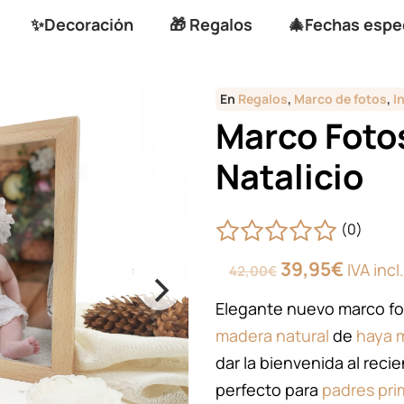
✨Decoración
🎁 Regalos
🎄Fechas espe
En
Regalos
,
Marco de fotos
,
I
Marco Foto
Natalicio
(0)
El
El
39,95
€
IVA incl.
42,00
€
precio
precio
original
actual
Elegante nuevo marco fot
era:
es:
madera natural
de
haya 
42,00€.
39,95€
dar la bienvenida al recie
perfecto para
padres pri