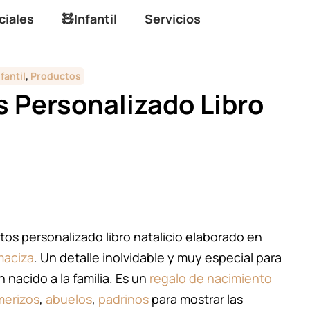
ciales
🧸Infantil
Servicios
nfantil
,
Productos
s Personalizado Libro
os personalizado libro natalicio elaborado en
maciza
. Un detalle inolvidable y muy especial para
.
n nacido a la familia. Es un
regalo de nacimiento
merizos
,
abuelos
,
padrinos
para mostrar las