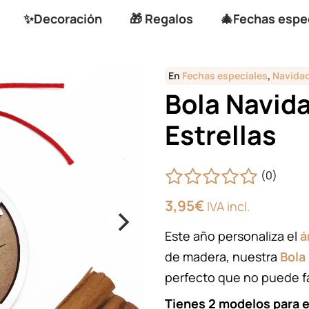
✨Decoración
🎁 Regalos
🎄Fechas espe
En
Fechas especiales
,
Navida
Bola Navid
Estrellas
(0)
3,95
€
IVA incl.
Este año personaliza el
á
de madera, nuestra
Bola
perfecto que no puede fa
Tienes 2 modelos para el