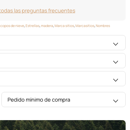
todas las preguntas frecuentes
,
copos de nieve
,
Estrellas
,
madera
,
Marca sitios
,
Marcasitios
,
Nombres
Pedido mínimo de compra