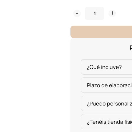
Bola
Navidad
Madera
Copos-
Estrellas
cantidad
¿Qué incluye?
Plazo de elaborac
¿Puedo personaliz
¿Tenéis tienda fís