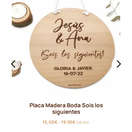
Placa Madera Boda Sois los
siguientes
Rango
15,00
€
-
19,95
€
IVA incl.
de