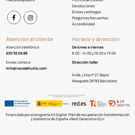
Devoluciones
Envíos y entregas
Preguntas frecuentes
Accesibilidad
Atención al cliente
Horario y dirección
Atención telefónica
De lunes a viernes
630 92 06 88
8:00 - 14:00 y 16:00 a 19:00
Enviar correo a
Dirección taller
info@racodefusta.com
Avda, Línia n° 27, Bajos
Masquefa 08783 Barcelona
Financiado por el programa Kit Digital. Plan de recuperación transformación
y resiliencia de España «Next Generation EU»