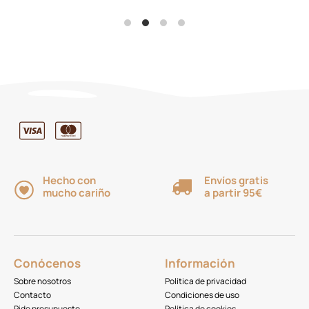
precios:
desde
15,00€
hasta
19,95€
Hecho con
Envíos gratis
mucho cariño
a partir 95€
Conócenos
Información
Sobre nosotros
Política de privacidad
Contacto
Condiciones de uso
Pide presupuesto
Política de cookies