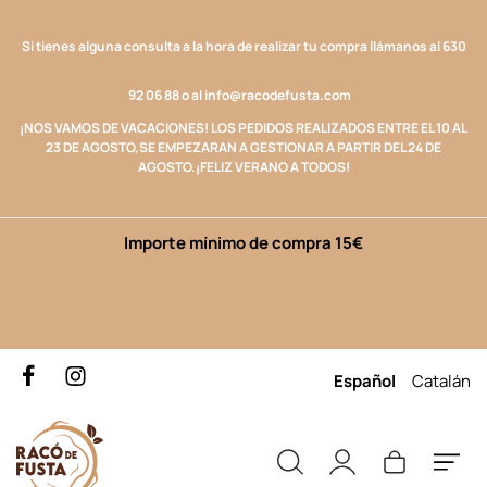
Si tienes alguna consulta a la hora de realizar tu compra llámanos al
630
92 06 88
o al
info@racodefusta.com
¡NOS VAMOS DE VACACIONES! LOS
PEDIDOS REALIZADOS ENTRE EL 10 AL
23 DE AGOSTO,
SE EMPEZARAN A GESTIONAR A PARTIR DEL 24 DE
AGOSTO.
¡FELIZ VERANO A TODOS!
Importe mínimo de compra 15€
Español
Catalán