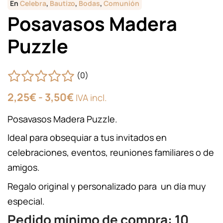
En
Celebra
,
Bautizo
,
Bodas
,
Comunión
Posavasos Madera
Puzzle
(0)
Rango
2,25
€
-
3,50
€
IVA incl.
de
precios:
Posavasos Madera Puzzle.
desde
2,25€
Ideal para obsequiar a tus invitados en
hasta
celebraciones, eventos, reuniones familiares o de
3,50€
amigos.
Regalo original y personalizado para un día muy
especial.
Pedido mínimo de compra: 10