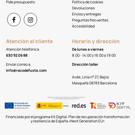
Pide presupuesto
Política de cookies
Devoluciones
Envíos y entregas
Preguntas frecuentes
Accesibilidad
Atención al cliente
Horario y dirección
Atención telefónica
De lunes a viernes
630 92 06 88
8:00 - 14:00 y 16:00 a 19:00
Enviar correo a
Dirección taller
info@racodefusta.com
Avda, Línia n° 27, Bajos
Masquefa 08783 Barcelona
Financiado por el programa Kit Digital. Plan de recuperación transformación
y resiliencia de España «Next Generation EU»