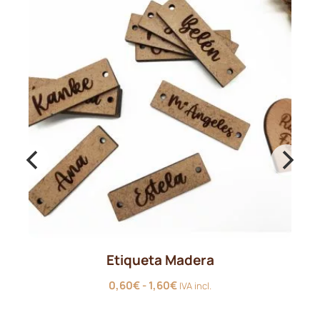
Etiqueta Madera
Rango
0,60
€
-
1,60
€
IVA incl.
de
precios: