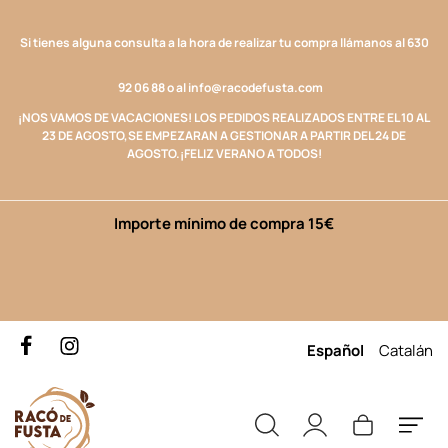
Si tienes alguna consulta a la hora de realizar tu compra llámanos al
630
92 06 88
o al
info@racodefusta.com
¡NOS VAMOS DE VACACIONES! LOS
PEDIDOS REALIZADOS ENTRE EL 10 AL
23 DE AGOSTO,
SE EMPEZARAN A GESTIONAR A PARTIR DEL 24 DE
AGOSTO.
¡FELIZ VERANO A TODOS!
Importe mínimo de compra 15€
Español
Catalán