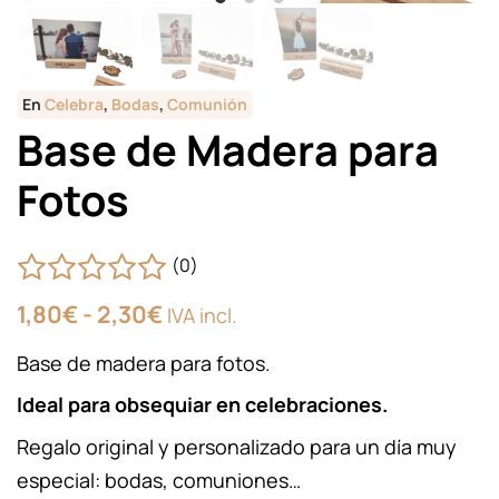
En
Celebra
,
Bodas
,
Comunión
Base de Madera para
Fotos
(0)
Rango
1,80
€
-
2,30
€
IVA incl.
de
precios:
Base de madera para fotos.
desde
1,80€
Ideal para obsequiar en celebraciones.
hasta
Regalo original y personalizado para un día muy
2,30€
especial: bodas, comuniones…