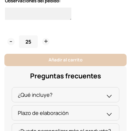
Observaciones del pedido:
Base
de
Madera
Añadir al carrito
para
Fotos
Preguntas frecuentes
cantidad
¿Qué incluye?
Plazo de elaboración