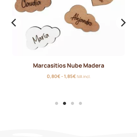
Marcasitios Nube Madera
Rango
0,80
€
-
1,85
€
IVA incl.
de
precios:
desde
0,80€
hasta
1,85€