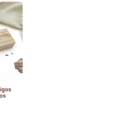
igos
fos