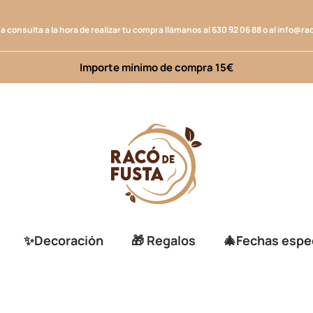
na consulta a la hora de realizar tu compra llámanos al
630 92 06 88
o al
info@ra
Importe mínimo de compra 15€
✨Decoración
🎁 Regalos
🎄Fechas espe