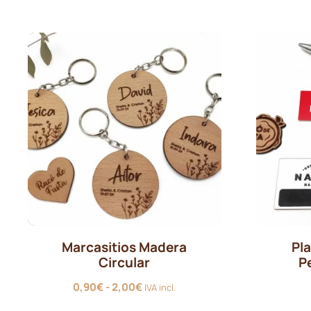
desde
0,45€
hasta
0,65€
Marcasitios Madera
Pla
Circular
P
Rango
0,90
€
-
2,00
€
IVA incl.
de