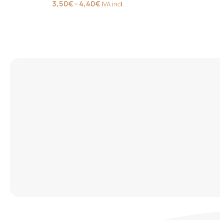
Rango
3,50
€
-
4,40
€
IVA incl.
de
precios:
desde
3,50€
hasta
4,40€