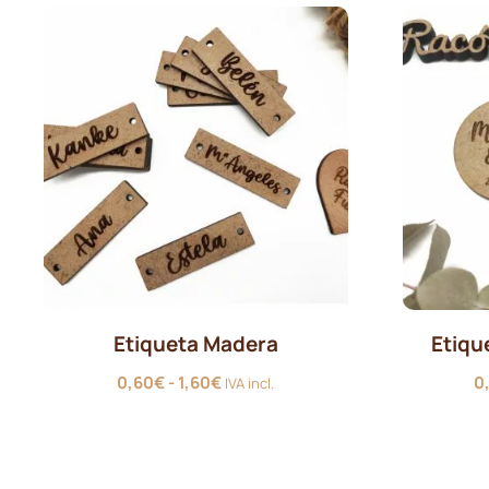
Etiqueta Madera
Etiqu
Rango
0,60
€
-
1,60
€
0
IVA incl.
de
precios:
desde
0,60€