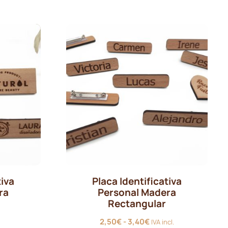
e
0,80€
hasta
a
1,85€
tiva
Placa Identificativa
ra
Personal Madera
Rectangular
Rango
2,50
€
-
3,40
€
IVA incl.