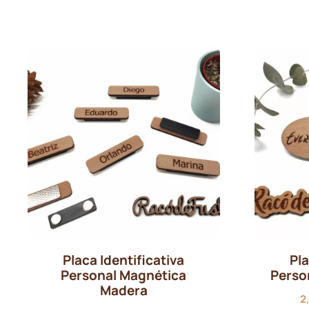
precios:
desde
0,90€
hasta
2,00€
Placa Identificativa
Pla
Personal Magnética
Perso
Madera
2