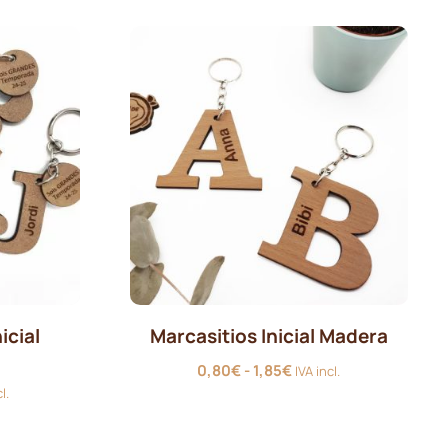
€
0,40€
a
hasta
€
0,50€
icial
Marcasitios Inicial Madera
Rango
0,80
€
-
1,85
€
IVA incl.
o
de
l.
precios:
os:
desde