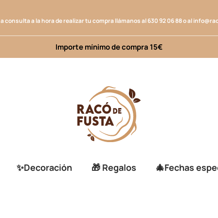
na consulta a la hora de realizar tu compra llámanos al
630 92 06 88
o al
info@ra
Importe mínimo de compra 15€
✨Decoración
🎁 Regalos
🎄Fechas espe