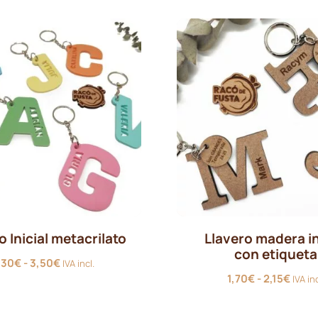
0,60
hasta
hast
0,50€
1,30
o Inicial metacrilato
Llavero madera in
con etiqueta
Rango
,30
€
-
3,50
€
IVA incl.
Rang
de
1,70
€
-
2,15
€
IVA inc
de
precios:
preci
desde