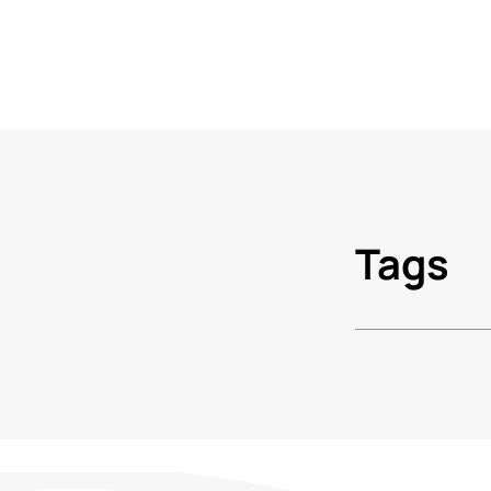
de
precios:
desde
2,50€
hasta
3,40€
Tags