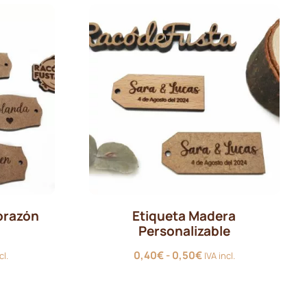
orazón
Etiqueta Madera
Personalizable
go
Rango
0,40
€
-
0,50
€
cl.
IVA incl.
de
ios:
precios:
e
desde