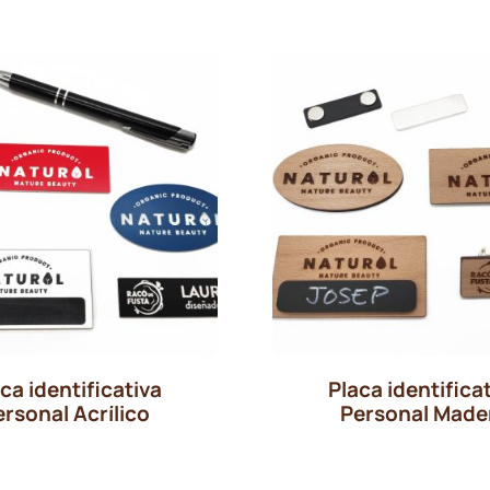
desd
3,30€
1,70€
hasta
hast
3,50€
2,15€
ca identificativa
Placa identifica
ersonal Acrílico
Personal Made