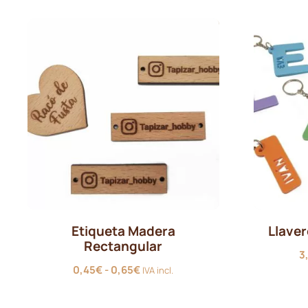
hasta
1,60€
Etiqueta Madera
Llaver
Rectangular
3
Rango
0,45
€
-
0,65
€
IVA incl.
de
precios: